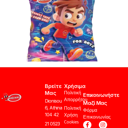
Βρείτε
Χρήσιμα
Πολιτική
Μας
Επικοινωνήστε
Απορρήτου
Dionisou
Μαζί Μας
Πολιτική
6, Athina
Φόρμα
Χρήση
104 42
Επικοινωνίας
Cookies
21 0523