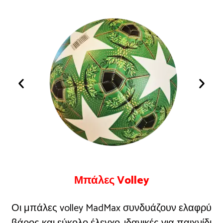
Μπάλες Volley
Οι μπάλες volley MadMax συνδυάζουν ελαφρύ