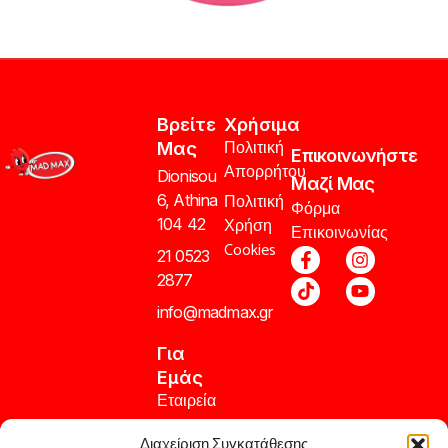
Βρείτε
Χρήσιμα
Πολιτική
Μας
Επικοινωνήστε
Απορρήτου
Dionisou
Μαζί Μας
Πολιτική
6, Athina
Φόρμα
Χρήση
104 42
Επικοινωνίας
Cookies
21 0523
2877
info@madmax.gr
Για
Εμάς
Εταιρεία
Προϊόντα
Διαχείριση Συγκατάθεσης