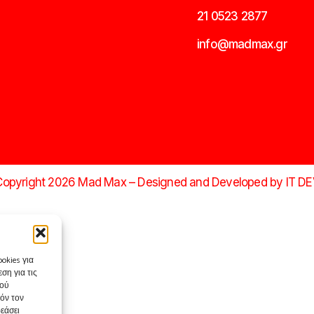
21 0523 2877
info@madmax.gr
opyright 2026 Mad Max – Designed and Developed by
IT D
okies για
ση για τις
κού
όν τον
εάσει