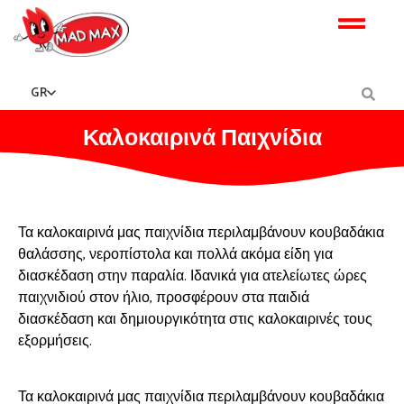
GR
Greek
Καλοκαιρινά Παιχνίδια
Τα καλοκαιρινά μας παιχνίδια περιλαμβάνουν κουβαδάκια
θαλάσσης, νεροπίστολα και πολλά ακόμα είδη για
διασκέδαση στην παραλία. Ιδανικά για ατελείωτες ώρες
παιχνιδιού στον ήλιο, προσφέρουν στα παιδιά
διασκέδαση και δημιουργικότητα στις καλοκαιρινές τους
εξορμήσεις.
Τα καλοκαιρινά μας παιχνίδια περιλαμβάνουν κουβαδάκια